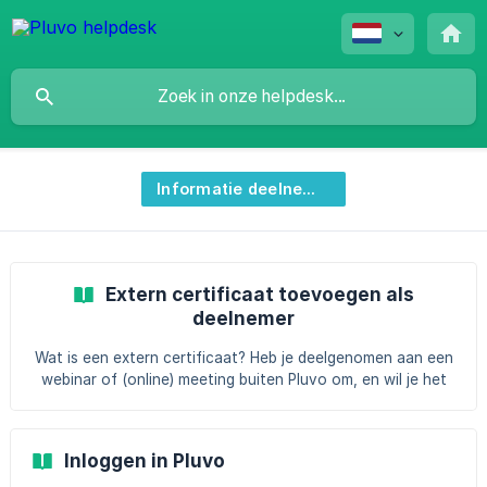
Informatie deelnemers
Extern certificaat toevoegen als
deelnemer
Wat is een extern certificaat? Heb je deelgenomen aan een
webinar of (online) meeting buiten Pluvo om, en wil je het
bewijs hiervan opslaan in je leeromgeving? Dan kun je een
extern certificaat uploaden. Dit is bijvoorbeeld handig als je
een certificaat of bewijs van deelname hebt ontvangen als
Inloggen in Pluvo
PDF of afbeelding, en dit wilt koppelen aan een webinar of