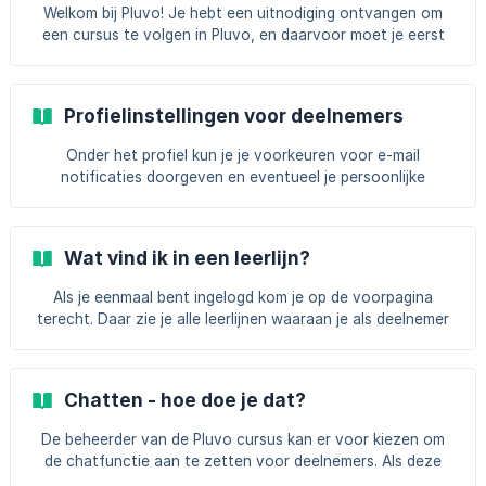
meeting in Pluvo. Log in op je Pluvo-omgeving. Klik
Welkom bij Pluvo! Je hebt een uitnodiging ontvangen om
rechtsboven in de navigatiebalk op het portfolio-icoontje :
een cursus te volgen in Pluvo, en daarvoor moet je eerst
![](https://stora
inloggen in de academie. Vanuit de organisatie waarbij je
een e-learning gaat volgen, kun je twee soorten
uitnodigingen ontvangen: de algemene uitnodiging en/of de
Profielinstellingen voor deelnemers
leerlijn uitnodiging. Algemene uitnodiging Je krijgt een email
met daarin een link om een wachtwoord aan te maken.
Onder het profiel kun je je voorkeuren voor e-mail
Daarmee kan je je eigen wachtwoord instellen en kan je
notificaties doorgeven en eventueel je persoonlijke
vanaf nu met je e-mailadres en wachtwoord inlogg
gegevens wijzigen. Je profiel vind je door rechts bovenin je
scherm op het plaatje van een dier (of een andere foto,
indien ingesteld) te klikken. Persoonlijke gegevens Je kan
Wat vind ik in een leerlijn?
hier een eigen profielfoto instellen, zodat je voor je trainer
bijvoorbeeld herkenbaar bent. Verder k
Als je eenmaal bent ingelogd kom je op de voorpagina
terecht. Daar zie je alle leerlijnen waaraan je als deelnemer
bent toegevoegd. Een leerlijn is een verzameling van al het
lesmateriaal dat je in een cursus krijgt. In het overzicht van
de leerlijn kun je (een selectie van) de volgende onderdelen
Chatten - hoe doe je dat?
zien: Lesmodules : Als cursist doorloop je in zo'n lesmodule
content zoals video's, teksten en audio-opnames en maak
De beheerder van de Pluvo cursus kan er voor kiezen om
je opdrachten. ![]
de chatfunctie aan te zetten voor deelnemers. Als deze
(https://storage.crisp.chat/users/helpdesk/website/efb20
aanstaat, kunnen deelnemers elkaar vinden in het platform