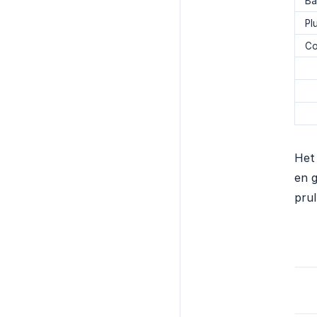
Ba
Pl
Co
Het 
en g
prul