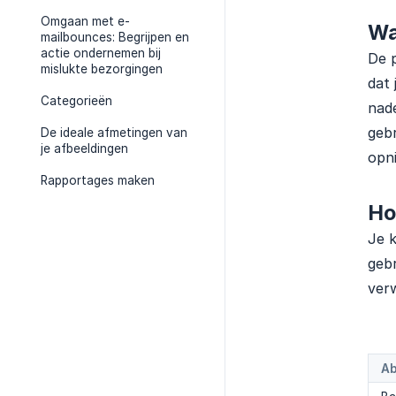
Omgaan met e-
Wa
mailbounces: Begrijpen en
actie ondernemen bij
De p
mislukte bezorgingen
dat 
Categorieën
nade
gebr
De ideale afmetingen van
je afbeeldingen
opni
Rapportages maken
Ho
Je k
gebr
verw
A