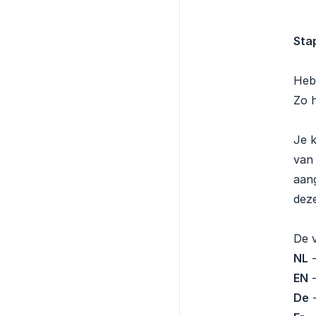
Stap
Heb 
Zo h
Je k
van 
aang
dez
De v
NL
-
EN
-
De
-