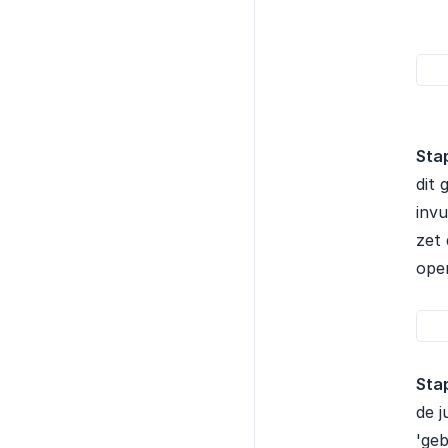
Stap
dit 
invu
zet 
open
Stap
de j
'geb