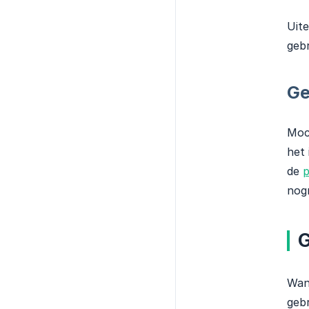
Uite
gebr
Ge
Moch
het 
de
p
nogm
G
Wann
gebr