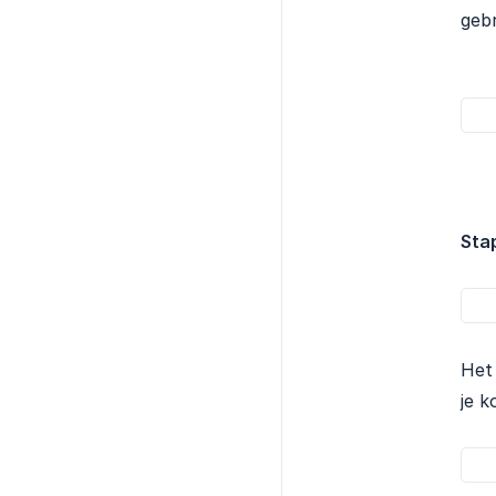
gebr
Sta
Het
je k