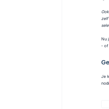
Ook 
zelf
sele
Nu j
- of
Ge
Je k
nodi