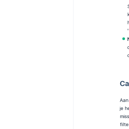
'
Ca
Aan 
je h
miss
filt