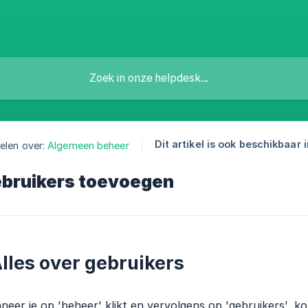
Dit artikel is ook beschikbaar i
elen over:
Algemeen beheer
bruikers toevoegen
lles over gebruikers
eer je op 'beheer' klikt en vervolgens op 'gebruikers', k