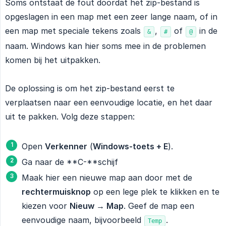
Soms ontstaat de fout doordat het zip-bestand is
opgeslagen in een map met een zeer lange naam, of in
een map met speciale tekens zoals
,
of
in de
&
#
@
naam. Windows kan hier soms mee in de problemen
komen bij het uitpakken.
De oplossing is om het zip-bestand eerst te
verplaatsen naar een eenvoudige locatie, en het daar
uit te pakken. Volg deze stappen:
Open
Verkenner
(
Windows-toets + E
).
Ga naar de **C-**schijf
Maak hier een nieuwe map aan door met de
rechtermuisknop
op een lege plek te klikken en te
kiezen voor
Nieuw → Map
. Geef de map een
eenvoudige naam, bijvoorbeeld
.
Temp