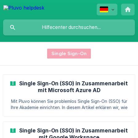
Single Sign-On
Single Sign-On (SSO) in Zusammenarbeit
mit Microsoft Azure AD
Mit Pluvo können Sie problemlos Single Sign-On (SSO) für
Ihre Akademie einrichten. In diesem Artikel erklären wir, wie
Sie die Daten in Microsoft Azure AD abrufen können.
Sobald Sie diese Informationen haben, können Sie Single
Sign-On (SSO) problemlos in Pluvo implementieren. Weitere
Single Sign-On (SSO) in Zusammenarbeit
Informationen dazu finden Sie in diesem Artikel. ||
mit Google Workspace