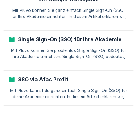
Beachten Sie: Für die folgenden Schritte benötigen Sie
Mit Pluvo können Sie ganz einfach Single Sign-On (SSO)
für Ihre Akademie einrichten. In diesem Artikel erklären wir,
wie Sie die Daten in Google Workspace abrufen können.
Sobald Sie diese Daten haben, können Sie Single Sign-On
(SSO) einfach in Pluvo implementieren. Weitere
Single Sign-On (SSO) für Ihre Akademie
Informationen dazu finden Sie in diesem Artikel. |||
Achtung: Für die folgenden Schritte benötigen Sie ein
Mit Pluvo können Sie problemlos Single Sign-On (SSO) für
Administra
Ihre Akademie einrichten. Single Sign-On (SSO) bedeutet,
dass Sie mit einem Benutzernamen und Passwort auf
verschiedene Anwendungen oder Systeme zugreifen
können. Sie müssen sich also nicht jedes Mal erneut für
SSO via Afas Profit
jede einzelne Anwendung anmelden. Dies ermöglicht es den
Teilnehmern, sich mit ihren
Mit Pluvo kannst du ganz einfach Single Sign-On (SSO) für
Organisationsanmeldeinformationen anzumelden und
deine Akademie einrichten. In diesem Artikel erklären wir,
sofort auf Pluvo zuzugreifen! ||| Hinweis! SSO ist nur bei
wie du die erforderlichen Daten in AFAS abrufen kannst.
einem Complete-Abonnement oder höh
Sobald du diese Daten hast, kannst du Single Sign-On
(SSO) problemlos in Pluvo implementieren. Weitere
Informationen findest du in diesem Artikel. || Hinweis: Für
die folgenden Schritte benötigst du ein Administrator-
Konto für AFAS und ein Firmenabonnement bei Plu