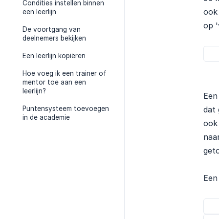
Condities instellen binnen
ook 
een leerlijn
op '
De voortgang van
deelnemers bekijken
Een leerlijn kopiëren
Hoe voeg ik een trainer of
mentor toe aan een
leerlijn?
Een 
Puntensysteem toevoegen
dat 
in de academie
ook 
naar
get
Een 