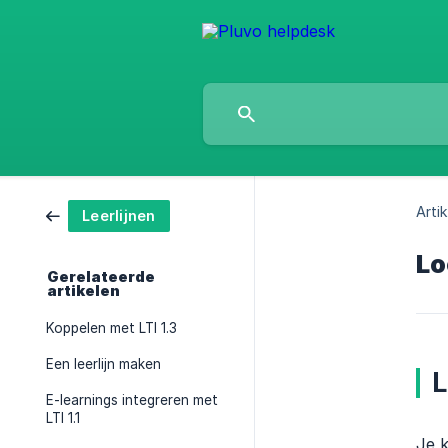
Artik
Leerlijnen
Lo
Gerelateerde
artikelen
Koppelen met LTI 1.3
Een leerlijn maken
L
E-learnings integreren met
LTI 1.1
Je k