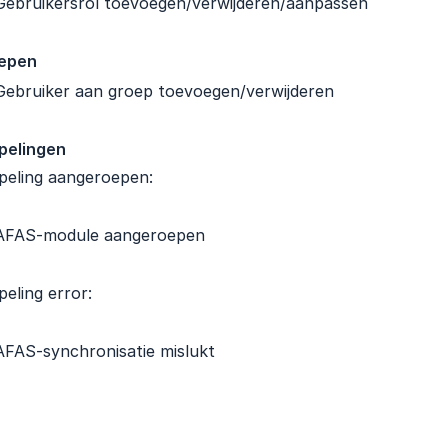
Gebruikersrol toevoegen/verwijderen/aanpassen
epen
Gebruiker aan groep toevoegen/verwijderen
pelingen
peling aangeroepen:
AFAS-module aangeroepen
eling error:
AFAS-synchronisatie mislukt