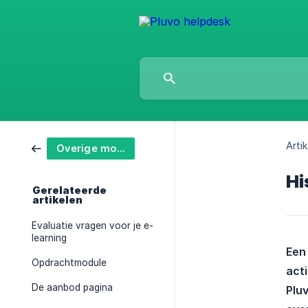
Artik
Overige modules
Hi
Gerelateerde
artikelen
Evaluatie vragen voor je e-
learning
Een 
Opdrachtmodule
acti
De aanbod pagina
Pluv