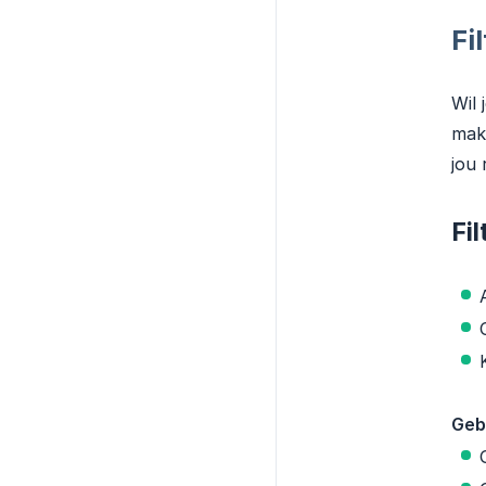
Fi
Wil 
makk
jou 
Fi
Geb