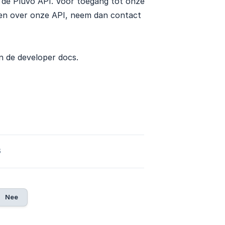
 de Pluvo API. Voor toegang tot onze
en over onze API, neem dan contact
in de developer docs.
6
Nee