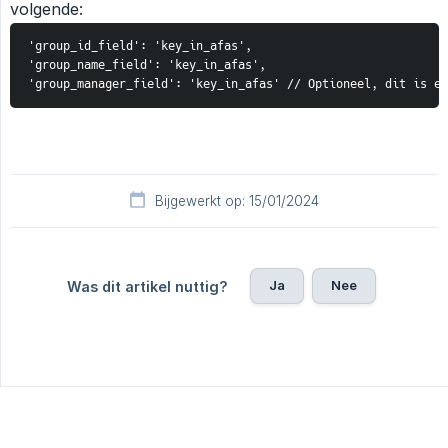
volgende:
'group_id_field': 'key_in_afas',

'group_name_field': 'key_in_afas',

'group_manager_field': 'key_in_afas' // Optioneel, dit is ee
Bijgewerkt op: 15/01/2024
Ja
Nee
Was dit artikel nuttig?