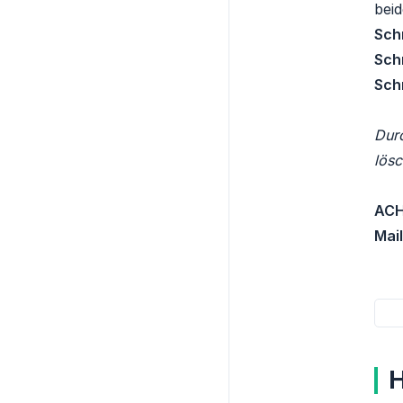
beid
Schr
Schr
Schr
Durc
lösc
ACH
Mai
H