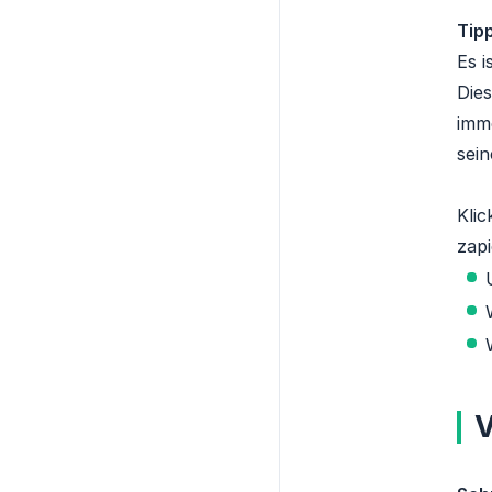
Tipp
Es i
Dies
imme
sein
Klic
zapi
V