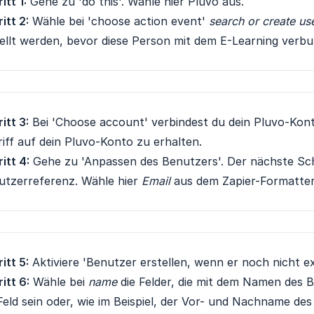
itt 1:
Gehe zu 'do this'. Wähle hier Pluvo aus.
itt 2:
Wähle bei 'choose action event'
search or create use
ellt werden, bevor diese Person mit dem E-Learning verb
itt 3:
Bei 'Choose account' verbindest du dein Pluvo-Konto
iff auf dein Pluvo-Konto zu erhalten.
itt 4:
Gehe zu 'Anpassen des Benutzers'. Der nächste Schr
utzerreferenz. Wähle hier
Email
aus dem Zapier-Formatter
itt 5:
Aktiviere 'Benutzer erstellen, wenn er noch nicht exi
itt 6:
Wähle bei
name
die Felder, die mit dem Namen des 
Feld sein oder, wie im Beispiel, der Vor- und Nachname des