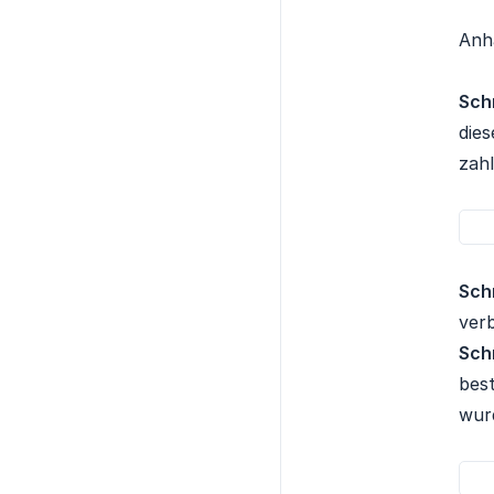
Anha
Schr
dies
zah
Schr
verb
Schr
bes
wurd