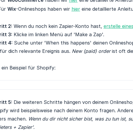
Für
WooCommerce
haben wir
hier
eine detaillierte Anleitun
Für
Wix
-Onlineshops haben wir
hier
eine detaillierte Anleitu
itt 2:
Wenn du noch kein Zapier-Konto hast,
erstelle eine
itt 3:
Klicke im linken Menü auf 'Make a Zap'.
itt 4:
Suche unter 'When this happens' deinen Onlineshop.
für dich relevante Ereignis aus.
New (paid) order
ist oft di
 ein Beispiel für Shopify:
itt 5:
Die weiteren Schritte hängen von deinem Onlineshop
ify wird beispielsweise nach deinem Konto fragen. Ander
ers machen.
Wenn du dir nicht sicher bist, was zu tun ist,
eters + Zapier'.