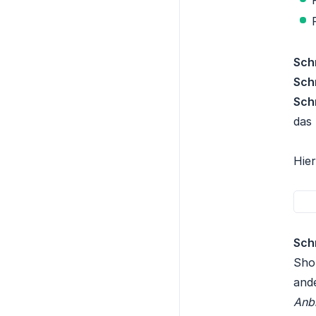
Schr
Schr
Schr
das 
Hier
Schr
Shop
and
Anbi